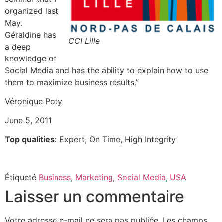
organized last
May.
Géraldine has
CCI Lille
a deep
knowledge of
Social Media and has the ability to explain how to use
them to maximize business results.”
Véronique Poty
June 5, 2011
Top qualities:
Expert, On Time, High Integrity
Étiqueté
Business
,
Marketing
,
Social Media
,
USA
Laisser un commentaire
Votre adresse e-mail ne sera pas publiée.
Les champs