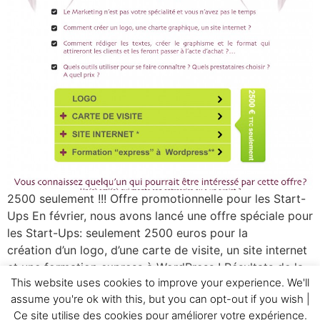
2500 seulement !!! Offre promotionnelle pour les Start-
Ups En février, nous avons lancé une offre spéciale pour
les Start-Ups: seulement 2500 euros pour la
création d’un logo, d’une carte de visite, un site internet
et une formation express à WordPress ! Résultats de la
This website uses cookies to improve your experience. We'll
campagne e-mailing: Taux d’ouverture: 33,8% Taux de
assume you're ok with this, but you can opt-out if you wish |
clic: 3,2% Pas mal !
Ce site utilise des cookies pour améliorer votre expérience.