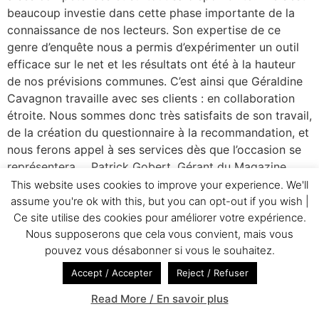
beaucoup investie dans cette phase importante de la
connaissance de nos lecteurs. Son expertise de ce
genre d’enquête nous a permis d’expérimenter un outil
efficace sur le net et les résultats ont été à la hauteur
de nos prévisions communes. C’est ainsi que Géraldine
Cavagnon travaille avec ses clients : en collaboration
étroite. Nous sommes donc très satisfaits de son travail,
de la création du questionnaire à la recommandation, et
nous ferons appel à ses services dès que l’occasion se
représentera…. Patrick Gobert, Gérant du Magazine
Social CE 1er juin 2011 www.socialce.fr
This website uses cookies to improve your experience. We'll
assume you're ok with this, but you can opt-out if you wish |
Ce site utilise des cookies pour améliorer votre expérience.
Accueil
Témoignages
GC&Cie
Réalisations
Nous supposerons que cela vous convient, mais vous
Galerie
Blog
Définitions
Légales
|
pouvez vous désabonner si vous le souhaitez.
Accept / Accepter
Reject / Refuser
Français
Read More / En savoir plus